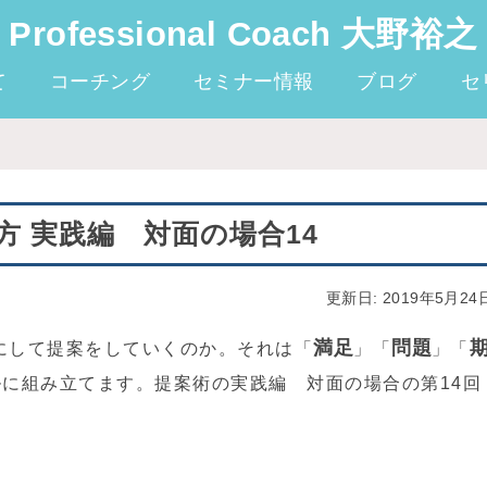
Professional Coach 大野裕之
て
コーチング
セミナー情報
ブログ
セ
 実践編 対面の場合14
更新日: 2019年5月24
満足
問題
にして提案をしていくのか。それは「
」「
」「
ルに組み立てます。提案術の実践編 対面の場合の第14回