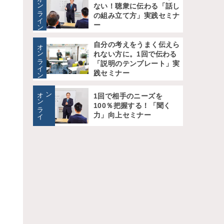
オンライン
ない！聴衆に伝わる「話し
の組み立て方」実践セミナ
ー
オンライン
自分の考えをうまく伝えら
れない方に。1回で伝わる
「説明のテンプレート」実
践セミナー
オ
ン
ラ
イ
ン
1回で相手のニーズを
100％把握する！「聞く
力」向上セミナー