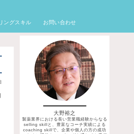
リングスキル
お問い合わせ
日
期
大野裕之
製薬業界における長い営業職経験からなる
selling skillと、豊富なコーチ実績による
coaching skillで、企業や個人の方の成功