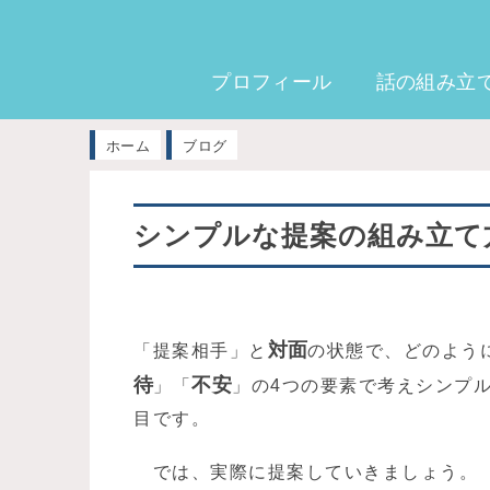
プロフィール
話の組み立
ホーム
ブログ
シンプルな提案の組み立て方
対面
「提案相手」と
の状態で、どのよう
待
不安
」「
」の4つの要素で考えシンプ
目です。
では、実際に提案していきましょう。