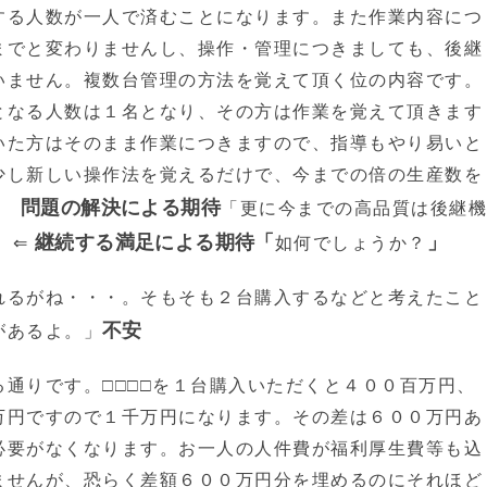
する人数が一人で済むことになります。また作業内容につ
までと変わりませんし、操作・管理につきましても、後継
いません。複数台管理の方法を覚えて頂く位の内容です。
となる人数は１名となり、その方は作業を覚えて頂きます
いた方はそのまま作業につきますので、指導もやり易いと
少し新しい操作法を覚えるだけで、今までの倍の生産数を
由 問題の解決による期待
「更に今までの高品質は後継機
継続する満足による期待「
」
 ⇐
如何でしょうか？
れるがね・・・。そもそも２台購入するなどと考えたこと
不安
があるよ。」
通りです。□□□□を１台購入いただくと４００百万円、
万円ですので１千万円になります。その差は６００万円あ
必要がなくなります。お一人の人件費が福利厚生費等も込
ませんが、恐らく差額６００万円分を埋めるのにそれほど