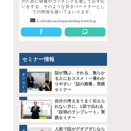
のために研修やコーチングを通してお手伝
いをする、そのような良きパートナーとし
ての関係を築いてまいります。
h-ohno@coachingandselling-kenshu.jp
セミナー情報
オンライン
話が飛ぶ、それる、散らか
る人におススメ！一番わか
りやすい「話の順番」実践
セミナー
自分の考えをうまく伝えら
れない方に。1回で伝わる
「説明のテンプレート」実
践セミナー
人前で話がグダグダになら